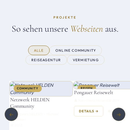
PROJEKTE
So sehen unsere
Webseiten
aus.
ALLE
ONLINE COMMUNITY
REISEAGENTUR
VERMIETUNG
COMMUNITY
REISEN
Pongauer Reisewelt
Netzwerk HELDEN
👤 Karl-Heinz Holland
📅 2019
Community
DETAILS →
🌐 LIVE
←
→
👤 Netzwerk HELDEN - Michael
Schoeberl
📅 2023