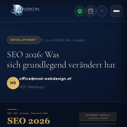
AKTUELLES F
15. Juni 2026
14 Min. Lesezeit
DEVELOPMENT
SEO 2026: Was
sich grundlegend verändert hat
office@msd-webdesign.at
MS
MSD Webdesign