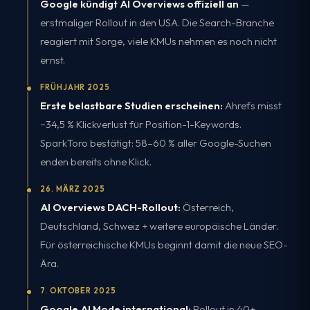
Google kündigt AI Overviews offiziell an
—
erstmaliger Rollout in den USA. Die Search-Branche
reagiert mit Sorge, viele KMUs nehmen es noch nicht
ernst.
FRÜHJAHR 2025
Erste belastbare Studien erscheinen:
Ahrefs misst
−34,5 % Klickverlust für Position-1-Keywords.
SparkToro bestätigt: 58–60 % aller Google-Suchen
enden bereits ohne Klick.
26. MÄRZ 2025
AI Overviews DACH-Rollout:
Österreich,
Deutschland, Schweiz + weitere europäische Länder.
Für österreichische KMUs beginnt damit die neue SEO-
Ära.
7. OKTOBER 2025
Google AI Mode international:
Rollout in 40+