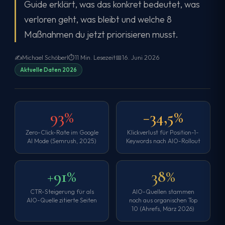
Guide erklärt, was das konkret bedeutet, was
verloren geht, was bleibt und welche 8
Maßnahmen du jetzt priorisieren musst.
✍️
Michael Schöberl
⏱
11 Min. Lesezeit
📅
16. Juni 2026
Aktuelle Daten 2026
93%
−34,5%
Zero-Click-Rate im Google
Klickverlust für Position-1-
AI Mode (Semrush, 2025)
Keywords nach AIO-Rollout
+91%
38%
CTR-Steigerung für als
AIO-Quellen stammen
AIO-Quelle zitierte Seiten
noch aus organischen Top
10 (Ahrefs, März 2026)