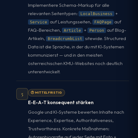
Implementiere Schema-Markup für alle
relevanten Seitentypen:
+
LocalBusiness
auf Leistungsseiten,
auf
Service
FAQPage
FAQ-Bereichen,
+
auf Blog-
Article
Person
Artikeln,
sitewide. Structured
BreadcrumbList
Data ist die Sprache, in der du mit KI-Systemen
kommunizierst — und in den meisten
österreichischen KMU-Websites noch deutlich
unterentwickelt.
5
🕐 MITTELFRISTIG
E-E-A-T konsequent stärken
Google und KI-Systeme bewerten Inhalte nach
Experience, Expertise, Authoritativeness,
Trustworthiness. Konkrete Maßnahmen:
Autorenbiografie auf jeder Seite mit Foto +