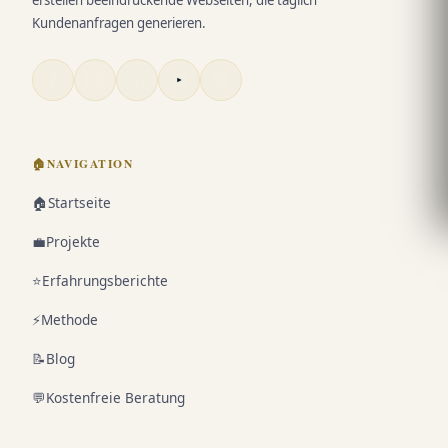
erstellen beeindruckende Webseiten, die täglich
Kundenanfragen generieren.
🏠
NAVIGATION
🏠
Startseite
💼
Projekte
⭐
Erfahrungsberichte
⚡
Methode
📝
Blog
💬
Kostenfreie Beratung