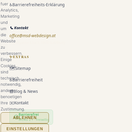
fuer
♿
Barrierefreiheits-Erklärung
Analytics,
Marketing
und
📞
Kontakt
um
die
office@msd-webdesign.at
Website
Mühlgasse 13a/3, 5600 Salzburg
zu
verbessern.
✨
EXTRAS
Einige
Cookies
🗺️
Sitemap
sind
technisch
♿
Barrierefreiheit
notwendig,
andere
📰
Blog & News
benoetigen
✉️
Kontakt
Ihre
Zustimmung.
Barrierefrei
ABLEHNEN
WCAG 2.1 · Freiwillig
EINSTELLUNGEN