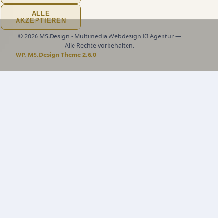
ALLE
AKZEPTIEREN
© 2026 MS.Design - Multimedia Webdesign KI Agentur —
Alle Rechte vorbehalten.
WP. MS.Design Theme 2.6.0