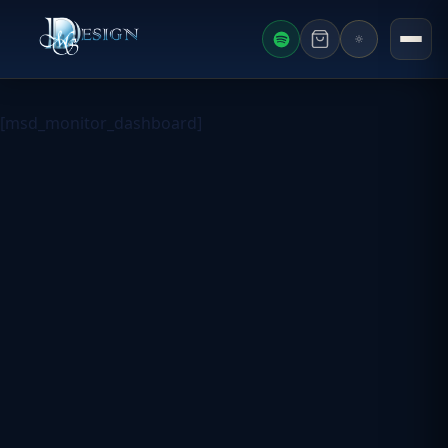
AKTUELLES F
[msd_monitor_dashboard]