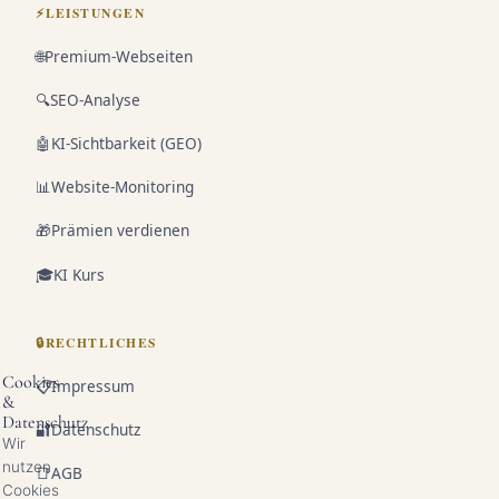
⚡
LEISTUNGEN
🌐
Premium-Webseiten
🔍
SEO-Analyse
🤖
KI-Sichtbarkeit (GEO)
📊
Website-Monitoring
🎁
Prämien verdienen
🎓
KI Kurs
🔒
RECHTLICHES
Cookies
📋
Impressum
&
Datenschutz
🔐
Datenschutz
Wir
nutzen
📑
AGB
Cookies