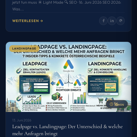
jetzt tun muss ☀️ Light Mode 🔍 SEO · 16. Juni 2026 SEO 2026:
Was...
WEITERLESEN →
LANDINGPAGE
16
MIN
13. Juni 2026
Leadpage vs. Landingpage: Der Unterschied & welche
mehr Anfragen bringt