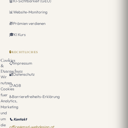
🤖
KI-Sichtbarkeit (GEO)
📊
Website-Monitoring
🎁
Prämien verdienen
🎓
KI Kurs
🔒
RECHTLICHES
Cookies
📋
Impressum
&
Datenschutz
🔐
Datenschutz
Wir
nutzen
📑
AGB
Cookies
fuer
♿
Barrierefreiheits-Erklärung
Analytics,
Marketing
und
um
📞
Kontakt
die
office@msd-webdesign.at