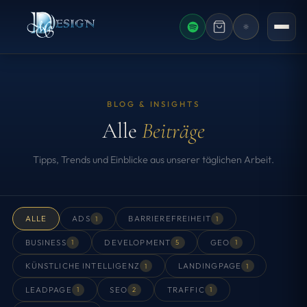
AKTUELLES F
BLOG & INSIGHTS
Alle
Beiträge
Tipps, Trends und Einblicke aus unserer täglichen Arbeit.
ALLE
ADS
BARRIEREFREIHEIT
1
1
BUSINESS
DEVELOPMENT
GEO
1
5
1
KÜNSTLICHE INTELLIGENZ
LANDINGPAGE
1
1
LEADPAGE
SEO
TRAFFIC
1
2
1