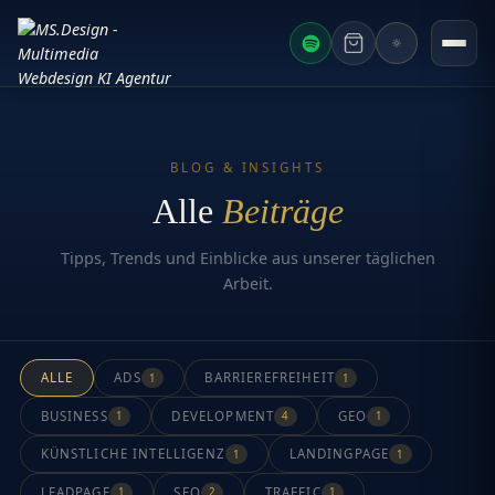
AKTUELLES F
BLOG & INSIGHTS
Alle
Beiträge
Tipps, Trends und Einblicke aus unserer täglichen
Arbeit.
ALLE
ADS
BARRIEREFREIHEIT
1
1
BUSINESS
DEVELOPMENT
GEO
1
4
1
KÜNSTLICHE INTELLIGENZ
LANDINGPAGE
1
1
LEADPAGE
SEO
TRAFFIC
1
2
1