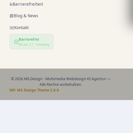
♿
Barrierefreiheit
📰
Blog & News
✉️
Kontakt
Barrierefrei
WCAG 2.1 · Freiwillig
© 2026 MS.Design - Multimedia Webdesign KI Agentur —
Alle Rechte vorbehalten.
WP. MS.Design Theme 2.6.0