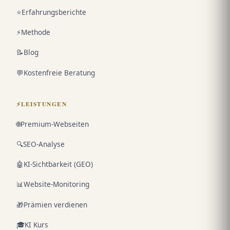
⭐
Erfahrungsberichte
⚡
Methode
📝
Blog
💬
Kostenfreie Beratung
⚡
LEISTUNGEN
🌐
Premium-Webseiten
🔍
SEO-Analyse
🤖
KI-Sichtbarkeit (GEO)
📊
Website-Monitoring
🎁
Prämien verdienen
🎓
KI Kurs