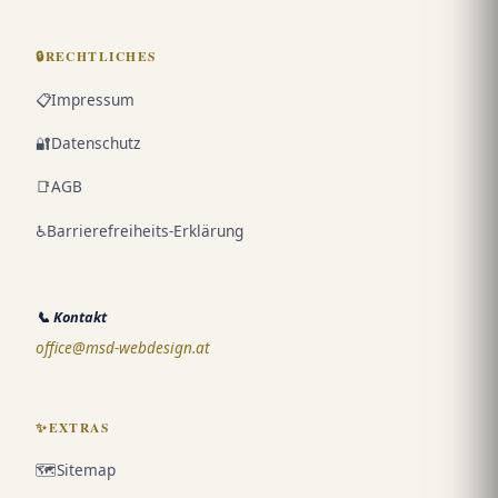
🔒
RECHTLICHES
📋
Impressum
🔐
Datenschutz
📑
AGB
♿
Barrierefreiheits-Erklärung
📞
Kontakt
office@msd-webdesign.at
Mühlgasse 13a/3, 5600 Salzburg
✨
EXTRAS
🗺️
Sitemap