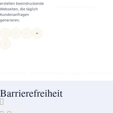
erstellen beeindruckende
💬
Kostenfreie Beratung
Webseiten, die täglich
Kundenanfragen
generieren.
© 2026 MS.Design - Multimedia Webdesign KI Agentur — Alle Rechte vorbe
Barrierefreiheit
×
Schriftgröße