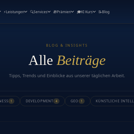
⚡
Leistungen
🔍
Services
🎁
Prämien
🎓
KI Kurs
📝
Blog
BLOG & INSIGHTS
Alle
Beiträge
Tipps, Trends und Einblicke aus unserer täglichen Arbeit.
NESS
DEVELOPMENT
GEO
KÜNSTLICHE INTEL
1
4
1