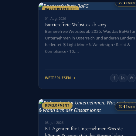
11
MIN
BARRIEREFREIHEIT
01. Aug. 2026
Barrierefreie Websites ab 2025
Barrierefreie Websites ab 2025: Was das BaFG für
Unternehmen in Österreich und anderen Ländern
bedeutet ☀️Light Mode ♿ Webdesign · Recht &
Compliance · 10....
WEITERLESEN →
11
DEVELOPMENT
MIN
03. Juli 2026
KI-Agenten für Unternehmen:Was sie
können & wann sich der Einsatz lohnt