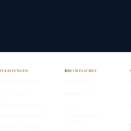
⚡
LEISTUNGEN
🔒
RECHTLICHES
🌐
Premium-Webseiten
📋
Impressum
🔍
SEO-Analyse
🔐
Datenschutz
🤖
KI-Sichtbarkeit (GEO)
📑
AGB
Barrierefreiheits-
📊
Website-Monitoring
♿
Erklärung
🎁
Prämien verdienen