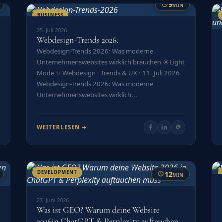
9
MIN
BUSINESS
25. Juli 2026
Webdesign-Trends 2026:
Webdesign-Trends 2026: Was moderne
Unternehmenswebsites wirklich brauchen ☀️Light
Mode ✨ Webdesign · Trends & UX · 11. Juli 2026
Webdesign-Trends 2026: Was moderne
Unternehmenswebsites wirklich...
WEITERLESEN →
12
DEVELOPMENT
MIN
27. Juni 2026
Was ist GEO? Warum deine Website
2026in ChatGPT & Perplexity auftauchen