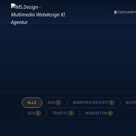
🏠
Startseite
ALLE
ADS
BARRIEREFREIHEIT
BUSI
1
1
SEO
TRAFFIC
WEBSEITEN
2
1
6