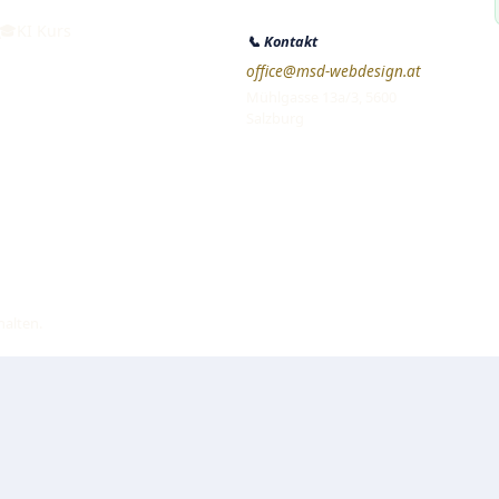
🎓
KI Kurs
📞
Kontakt
office@msd-webdesign.at
Mühlgasse 13a/3, 5600
Salzburg
halten.