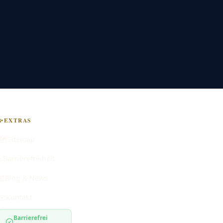
✨
EXTRAS
🗺️
Sitemap
♿
Barrierefreiheit
📰
Blog & News
✉️
Kontakt
Barrierefrei