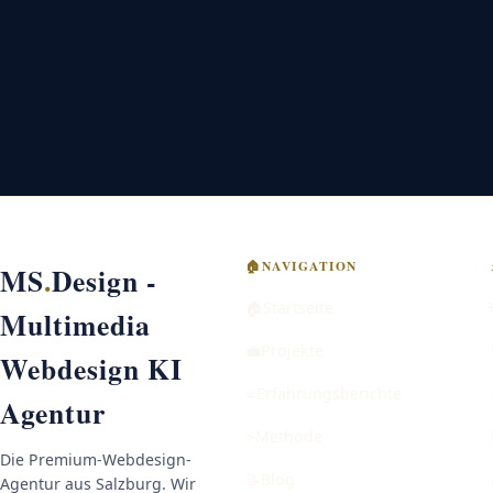
🏠
NAVIGATION
MS
.
Design -
🏠
Startseite
Multimedia
💼
Projekte
Webdesign KI
⭐
Erfahrungsberichte
Agentur
⚡
Methode
Die Premium-Webdesign-
📝
Blog
Agentur aus Salzburg. Wir